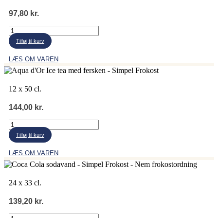
97,80
kr.
Aqua
d'Or
Tilføj til kurv
brus
og
LÆS OM VAREN
citrus
antal
12 x 50 cl.
144,00
kr.
Aqua
d'Or
Tilføj til kurv
Ice
tea
LÆS OM VAREN
fersken
antal
24 x 33 cl.
139,20
kr.
Coca