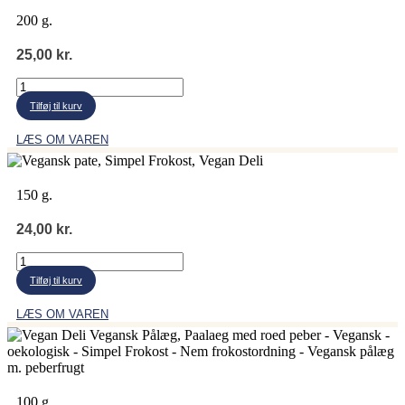
200 g.
25,00
kr.
Hanegal
plantepostej
Tilføj til kurv
antal
LÆS OM VAREN
150 g.
24,00
kr.
Vegan
Deli
Tilføj til kurv
vegansk
paté
LÆS OM VAREN
antal
100 g.