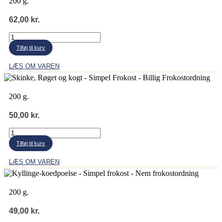
200 g.
62,00
kr.
Kartoffel
spegepølse
Tilføj til kurv
antal
LÆS OM VAREN
200 g.
50,00
kr.
Skinke,
Røget
Tilføj til kurv
og
kogt
LÆS OM VAREN
antal
200 g.
49,00
kr.