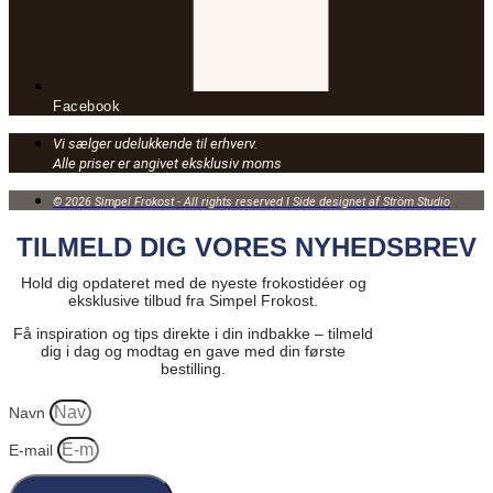
Facebook
Vi sælger udelukkende til erhverv.
Alle priser er angivet eksklusiv moms
© 2026 Simpel Frokost - All rights reserved I Side designet af Ström Studio
TILMELD DIG VORES NYHEDSBREV
Hold dig opdateret med de nyeste frokostidéer og
eksklusive tilbud fra Simpel Frokost.
Få inspiration og tips direkte i din indbakke – tilmeld
dig i dag og modtag en gave med din første
bestilling.
Navn
E-mail