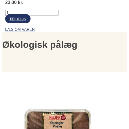
23,00
kr.
Vegansk
pålæg
Tilføj til kurv
salami
antal
LÆS OM VAREN
Økologisk pålæg