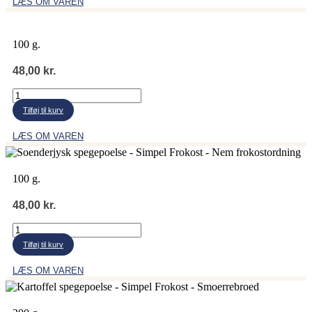
LÆS OM VAREN
100 g.
48,00
kr.
Rullepølse,
røget
Tilføj til kurv
antal
LÆS OM VAREN
100 g.
48,00
kr.
Sønderjysk
spegepølse
Tilføj til kurv
antal
LÆS OM VAREN