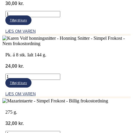
30,00
kr.
Karen
Volf
Tilføj til kurv
brownie
bites
LÆS OM VAREN
antal
Pk. á 8 stk. Ialt 144 g.
24,00
kr.
Karen
Volf
Tilføj til kurv
honningsnitter
antal
LÆS OM VAREN
275 g.
32,00
kr.