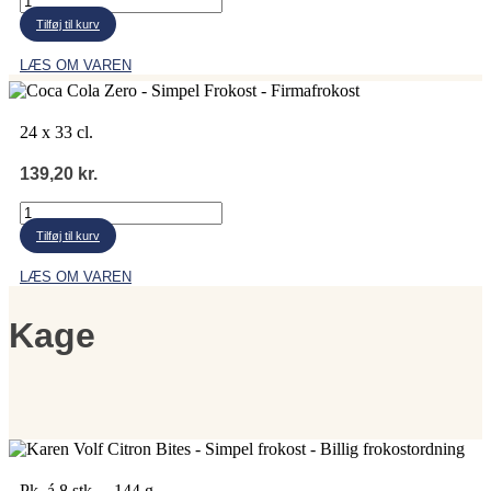
Cola
Tilføj til kurv
antal
LÆS OM VAREN
24 x 33 cl.
139,20
kr.
Coca
Cola
Tilføj til kurv
Zero
antal
LÆS OM VAREN
Kage
Pk. á 8 stk. – 144 g.