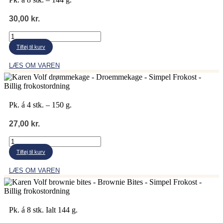
30,00
kr.
Karen
Volf
Tilføj til kurv
citron
bites
LÆS OM VAREN
antal
Pk. á 4 stk. – 150 g.
27,00
kr.
Karen
Volf
Tilføj til kurv
drømmekage
antal
LÆS OM VAREN
Pk. á 8 stk. Ialt 144 g.