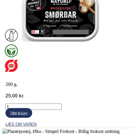
200 g.
25,00
kr.
Naturli'
smørbar
Tilføj til kurv
antal
LÆS OM VAREN