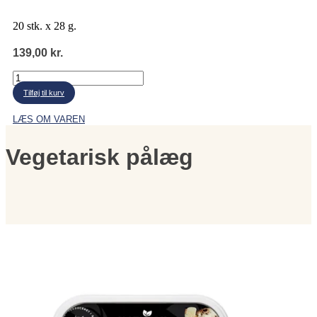
20 stk. x 28 g.
139,00
kr.
Spangsberg
flødeboller
Tilføj til kurv
antal
LÆS OM VAREN
Vegetarisk pålæg