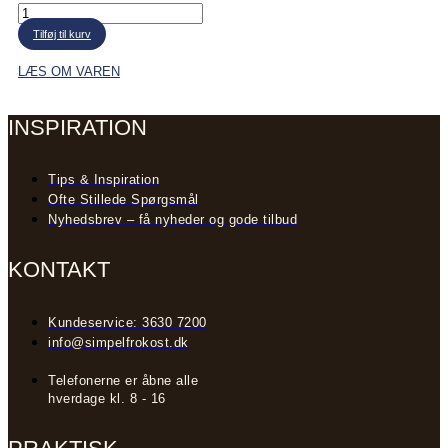
Kyllinge-
kødpølse
Tilføj til kurv
antal
LÆS OM VAREN
INSPIRATION
Tips & Inspiration
Ofte Stillede Spørgsmål
Nyhedsbrev – få nyheder og gode tilbud
KONTAKT
Kundeservice: 3630 7200
info@simpelfrokost.dk
Telefonerne er åbne alle
hverdage kl. 8 - 16