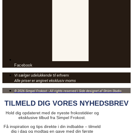
Facebook
Vi sælger udelukkende til erhverv.
Alle priser er angivet eksklusiv moms
© 2026 Simpel Frokost - All rights reserved I Side designet af Ström Studio
TILMELD DIG VORES NYHEDSBREV
Hold dig opdateret med de nyeste frokostidéer og
eksklusive tilbud fra Simpel Frokost.
Få inspiration og tips direkte i din indbakke – tilmeld
dig i dag og modtag en gave med din første