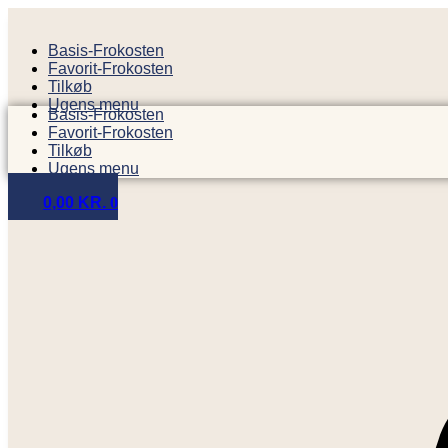
Videre
til
Basis-Frokosten
indhold
Favorit-Frokosten
Tilkøb
Ugens menu
Basis-Frokosten
Favorit-Frokosten
Tilkøb
Ugens menu
0,00
KR.
0