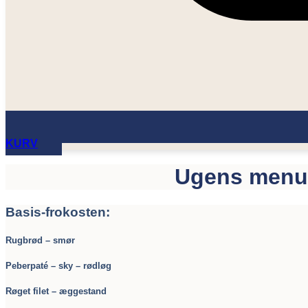
KURV
Ugens menu 
Basis-frokosten:
Rugbrød – smør
Peberpaté – sky – rødløg
Røget filet – æggestand