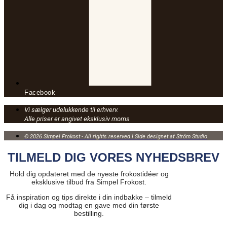
Facebook
Vi sælger udelukkende til erhverv.
Alle priser er angivet eksklusiv moms
© 2026 Simpel Frokost - All rights reserved I Side designet af Ström Studio
TILMELD DIG VORES NYHEDSBREV
Hold dig opdateret med de nyeste frokostidéer og
eksklusive tilbud fra Simpel Frokost.
Få inspiration og tips direkte i din indbakke – tilmeld
dig i dag og modtag en gave med din første
bestilling.